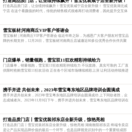
打造高品质门店，让业绩持续飙升！雪宝优装咸宁店全新升级！
打造高品质门店，让业绩持续飙升！雪宝优装咸宁店全新升级！ 雪宝优装湖北咸
宁店 在这个看颜值的时代，传统的销售模式很难再打动消费者，因此提升交互体
验感是终端形象发展的趋势！打造优质标准的门店形象，不仅有利于门店竞争力
的广泛提升，也可以为品牌形象
雪宝板材|河南商丘VIP客户答谢会
雪宝板材 | 河南商丘VIP客户答谢会 临近年终之际，为感恩广大客户朋友对雪宝品
牌的长期支持，12月26日，雪宝板材河南商丘店诚邀近80多位优秀合作伙伴共聚
一堂，特举办以共享共赢为主题的VIP客户答谢会，现场签单率达73%以上！ 雪
宝品牌在商丘地区的美誉度和影
门店爆单，销量领跑，雪宝双11狂欢精彩持续给力
门店爆单，销量领跑，雪宝双11狂欢精彩持续给力 不玩套路、真实可靠的 工厂直
供限时抢购雪宝双11狂欢活动 正在各个区域市场继续精彩上演 让利活动持续推进
多措并举，门店爆单，销量领跑 看得见的品质，更多家庭的放心之选 狂欢11月，
好板筑好柜 我们等您到店
携手并进 共创未来，2023年雪宝粤东地区品牌培训会圆满成
携手并进共创未来，2023年雪宝粤东地区品牌培训会圆满成功 上下同欲者胜，众
志成城者兴。2023年11月9日下午，携手并进共创未来，雪宝粤东地区品牌培训在
揭阳圆满举办。来自粤东地区优秀的合作伙伴以及合作定制门店齐聚一堂，实现
新增长，共赢新未来。通过强化
打造品质门店丨雪宝优装祁东店全新升级，惊艳亮相
打造品质门店丨雪宝优装祁东店全新升级，惊艳亮相 湖南衡阳祁东店 终端专卖店
是让产品实现品牌价值的最后一个环节，也是品牌视觉识别中的一个重要组成部