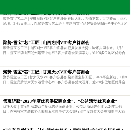
当前的位置：
雪宝板材
>
新闻中心
>
品牌活动
>
聚势·雪宝“芯”工匠 | 安徽阜阳VIP客户答谢会
聚势雪宝芯工匠 | 安徽阜阳VIP客户答谢会 春回大地，万物复苏，百花齐放，商机
涌现。3月9日晚上，以聚势雪宝芯工匠为主题的雪宝品牌安徽阜阳运营中心VIP客
户答谢会盛大召开。逾130多位地区优秀合作伙伴共聚一堂，共享品牌答谢盛会，
同时荣誉表彰在2023年度中
聚势·雪宝“芯”工匠 | 山西朔州VIP客户答谢会
聚势雪宝芯工匠 | 山西朔州VIP客户答谢会 把握发展大势，胸怀共同未来。1月8
日，雪宝品牌山西朔州运营中心VIP客户答谢会圆满举办，逾100多位地区优秀合
作伙伴参会。大会现场温馨热烈，宾朋满座，同时准备了精美实用的礼品相送合
作客户，旨为感谢广大合作伙伴
聚势·雪宝“芯”工匠 | 甘肃天水VIP客户答谢会
聚势雪宝芯工匠 | 甘肃天水VIP客户答谢会 聚势雪宝芯工匠，2024再启新程。1月9
日，雪宝品牌甘肃天水运营中心VIP客户答谢会盛大召开。逾260多位地区优秀合
作伙伴共聚一堂，共享品牌年终答谢盛会，同时荣誉表彰与品牌共创辉煌的雪宝
合作伙伴。 诸多丰厚和高大上
雪宝斩获“2023年度优秀供应商企业”、“公益活动优秀企业”
双项大奖｜雪宝斩获2023年度优秀供应商企业、公益活动优秀企业 2024年1月8
日，湖南省室内装饰协会四届五次理事扩大会暨行业年度颁奖大会在湖南华天酒
店隆重举行。 雪宝斩获双料大奖 优秀供应商企业、公益活动优秀企业 雪宝在本
次湖南省室内装饰协会四届五次理