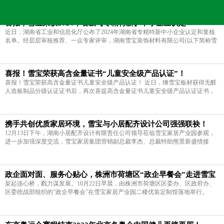
当前的位置：
雪宝板材
>
新闻中心
>
媒体报道
>
喜报丨雪宝荣获2024年省级【专精特新】中小企业认定
近日，湖南省工业和信息化厅公布了2024年湖南省专精特新中小企业认定和复核
名单。经层层审核推荐、一众专家评审，湖南雪宝装饰材料有限公司(以下简称雪
宝板材)凭借科研创新、专业技术等方面优势，成功上榜，被认定专精特新企业。
上榜企业名单，在湖南省人民
喜报！雪宝荣获高含金量证书“儿童安全级产品认证”！
喜报！雪宝荣获高含金量证书儿童安全级产品认证！ 近日，继雪宝板材获得无醛
人造板制品分级认证证书后，再次喜提高含金量证书儿童安全级产品认证证书，
实力践行儿童房健康板高环保品质理念，硬核守护儿童健康成长家居环境。 硬核
容誉 儿童安全级产品认证 提升
携手共创优质家居环境，雪宝与小居配齐设计公司强强联袂！
12月13日下午，湖南小居配齐设计有限责任公司领导莅临雪宝家居产业园参观，
进一步加强深度交流，雪宝家居集团营销副总裁李杰、总裁特助熊景新盛情接
待。
政企面对面、服务心贴心，株洲市荷塘区“政企早餐会”走进雪宝
架起连心桥，戮力谋发展。10月22日早晨，由株洲市荷塘区区委办、区政府办、
区委统战部组织的“政企早餐会”在雪宝家居产业园二楼优装定制馆落地举行。