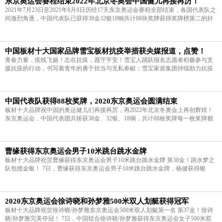
东京奥运会赛程结束2022年北京冬奥会中国健儿再接再厉！
2021年7月23日至2021年8月8日历经17天东京奥运会赛程全部结束，各国代表队之
间激烈角逐，中国代表队已获得38金32银18铜共计88块奖牌获得奖牌榜第二的好
成绩。中国新一代00后中在这次东京奥运会中共获得22块奖牌，真是青出于蓝，
刮起了青春风暴。板材十大品牌
中国板材十大国家品牌雪宝板材抗疫举措获央媒报道，点赞！
青春力量，疫线飞扬！志在抗疫，愿守平安！雪宝人踊跃报名志愿者积极参与支
援抗疫的行动，书写着青年的勇于担当与无私奉献；雪宝家居集团持续助力抗疫
及捐赠物资的善举，诠释着企业践行爱心公益的使命初心与社会责任。 风雨同
舟，共渡难关。我们始终坚信：众
中国代表队获得88枚奖牌，2020东京奥运会圆满结束
板材十大品牌祝中国的奥运健儿们再接再厉，再2022年北京冬奥会上再创辉煌！
东京奥运会，中国代表团共斩获38金、32银、18铜，共计88枚奖牌每一枚奖牌都
来之不易，致敬为中国拼搏的你
曹缘获得东京奥运会男子10米跳台跳水金牌
板材十大品牌祝贺曹缘获得东京奥运会男子10米跳台跳水金牌 第38金！跳水梦之
队包揽金银！ 7日，曹缘获得东京奥运会男子10米跳台跳水金牌，杨健获得银
牌。这是中国代表团在此次奥运会中第10次包揽金银牌
2020东京奥运会徐诗晓和孙梦雅500米双人划艇获得冠军
板材十大品牌祝贺徐诗晓/孙梦雅东京奥运会500米双人划艇第一名 第37金！徐诗
晓/孙梦雅完美夺冠！ 7日，中国组合徐诗晓/孙梦雅获得东京奥运会女子500米双