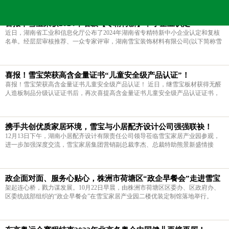
当前的位置：
雪宝板材
>
新闻中心
>
媒体报道
>
喜报丨雪宝荣获2024年省级【专精特新】中小企业认定
近日，湖南省工业和信息化厅公布了2024年湖南省专精特新中小企业认定和复核
名单。经层层审核推荐、一众专家评审，湖南雪宝装饰材料有限公司(以下简称雪
宝板材)凭借科研创新、专业技术等方面优势，成功上榜，被认定专精特新企业。
上榜企业名单，在湖南省人民
喜报！雪宝荣获高含金量证书“儿童安全级产品认证”！
喜报！雪宝荣获高含金量证书儿童安全级产品认证！ 近日，继雪宝板材获得无醛
人造板制品分级认证证书后，再次喜提高含金量证书儿童安全级产品认证证书，
实力践行儿童房健康板高环保品质理念，硬核守护儿童健康成长家居环境。 硬核
容誉 儿童安全级产品认证 提升
携手共创优质家居环境，雪宝与小居配齐设计公司强强联袂！
12月13日下午，湖南小居配齐设计有限责任公司领导莅临雪宝家居产业园参观，
进一步加强深度交流，雪宝家居集团营销副总裁李杰、总裁特助熊景新盛情接
待。
政企面对面、服务心贴心，株洲市荷塘区“政企早餐会”走进雪宝
架起连心桥，戮力谋发展。10月22日早晨，由株洲市荷塘区区委办、区政府办、
区委统战部组织的“政企早餐会”在雪宝家居产业园二楼优装定制馆落地举行。