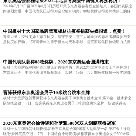
东京奥运会赛程结束2022年北京冬奥会中国健儿再接再厉！
2021年7月23日至2021年8月8日历经17天东京奥运会赛程全部结束，各国代表队之
间激烈角逐，中国代表队已获得38金32银18铜共计88块奖牌获得奖牌榜第二的好
成绩。中国新一代00后中在这次东京奥运会中共获得22块奖牌，真是青出于蓝，
刮起了青春风暴。板材十大品牌
中国板材十大国家品牌雪宝板材抗疫举措获央媒报道，点赞！
青春力量，疫线飞扬！志在抗疫，愿守平安！雪宝人踊跃报名志愿者积极参与支
援抗疫的行动，书写着青年的勇于担当与无私奉献；雪宝家居集团持续助力抗疫
及捐赠物资的善举，诠释着企业践行爱心公益的使命初心与社会责任。 风雨同
舟，共渡难关。我们始终坚信：众
中国代表队获得88枚奖牌，2020东京奥运会圆满结束
板材十大品牌祝中国的奥运健儿们再接再厉，再2022年北京冬奥会上再创辉煌！
东京奥运会，中国代表团共斩获38金、32银、18铜，共计88枚奖牌每一枚奖牌都
来之不易，致敬为中国拼搏的你
曹缘获得东京奥运会男子10米跳台跳水金牌
板材十大品牌祝贺曹缘获得东京奥运会男子10米跳台跳水金牌 第38金！跳水梦之
队包揽金银！ 7日，曹缘获得东京奥运会男子10米跳台跳水金牌，杨健获得银
牌。这是中国代表团在此次奥运会中第10次包揽金银牌
2020东京奥运会徐诗晓和孙梦雅500米双人划艇获得冠军
板材十大品牌祝贺徐诗晓/孙梦雅东京奥运会500米双人划艇第一名 第37金！徐诗
晓/孙梦雅完美夺冠！ 7日，中国组合徐诗晓/孙梦雅获得东京奥运会女子500米双